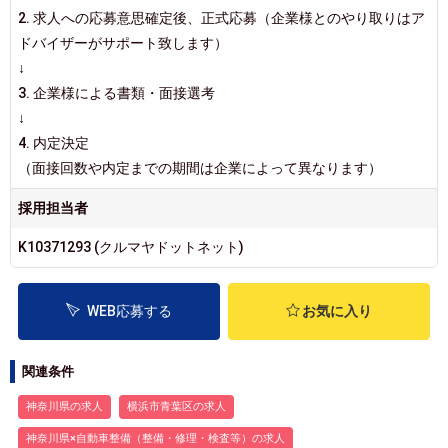
2. 求人への応募意思確定後、正式応募（企業様とのやり取りはア
ドバイザーがサポート致します）
↓
3. 企業様による書類・面接選考
↓
4. 内定決定
（面接回数や内定までの期間は企業によって異なります）
採用担当者
K10371293 (クルマヤドットネット)
WEB応募する
お気に入り
関連条件
神奈川県の求人
横浜市青葉区の求人
神奈川県×自動車整備（整備・修理・検査等）の求人