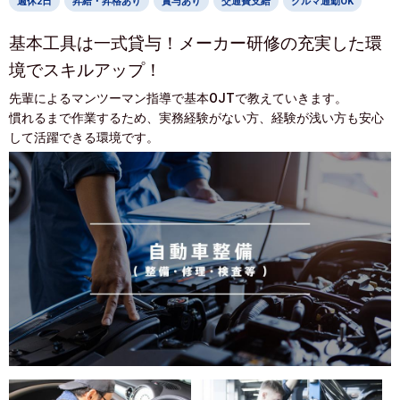
週休2日
昇給・昇格あり
賞与あり
交通費支給
クルマ通勤OK
基本工具は一式貸与！メーカー研修の充実した環
境でスキルアップ！
先輩によるマンツーマン指導で基本OJTで教えていきます。
慣れるまで作業するため、実務経験がない方、経験が浅い方も安心
して活躍できる環境です。