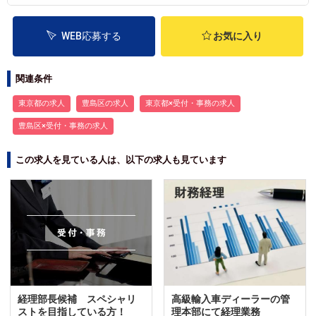
WEB応募する
お気に入り
関連条件
東京都の求人
豊島区の求人
東京都×受付・事務の求人
豊島区×受付・事務の求人
この求人を見ている人は、以下の求人も見ています
経理部長候補 スペシャリ
高級輸入車ディーラーの管
ストを目指している方！
理本部にて経理業務