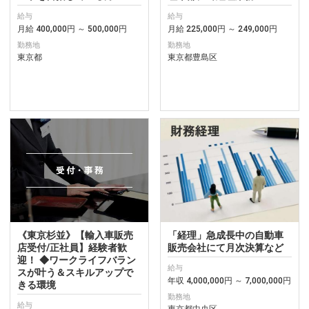
給与
給与
月給 400,000円 ～ 500,000円
月給 225,000円 ～ 249,000円
勤務地
勤務地
東京都
東京都豊島区
《東京杉並》【輸入車販売
「経理」急成長中の自動車
店受付/正社員】経験者歓
販売会社にて月次決算など
迎！ ◆ワークライフバラン
給与
スが叶う＆スキルアップで
年収 4,000,000円 ～ 7,000,000円
きる環境
勤務地
給与