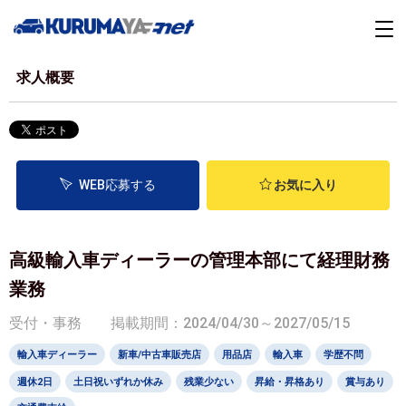
求人概要
WEB応募する
お気に入り
高級輸入車ディーラーの管理本部にて経理財務
業務
受付・事務
掲載期間：2024/04/30～2027/05/15
輸入車ディーラー
新車/中古車販売店
用品店
輸入車
学歴不問
週休2日
土日祝いずれか休み
残業少ない
昇給・昇格あり
賞与あり