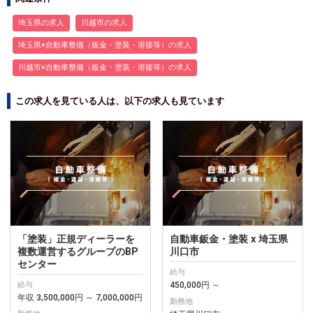
埼玉県の求人
川越市の求人
埼玉県×自動車整備（板金・塗装・溶接等）の求人
川越市×自動車整備（板金・塗装・溶接等）の求人
この求人を見ている人は、以下の求人も見ています
「塗装」正規ディーラーを
自動車鈑金・塗装 x 埼玉県
複数運営するグループのBP
川口市
センター
給与
450,000円 ～
給与
年収 3,500,000円 ～ 7,000,000円
勤務地