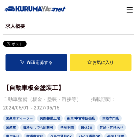
求人概要
WEB応募する
お気に入り
【自動車板金塗装工】
自動車整備（板金・塗装・溶接等）
掲載期間：
2024/05/01～2027/05/15
国産車ディーラー
民間整備工場
新車/中古車販売店
車検専門店
国産車
資格なしでも応募可
学歴不問
週休2日
昇給・昇格あり
賞与あり
交通費支給
クルマ通勤OK
バイク通勤OK
外国人活躍