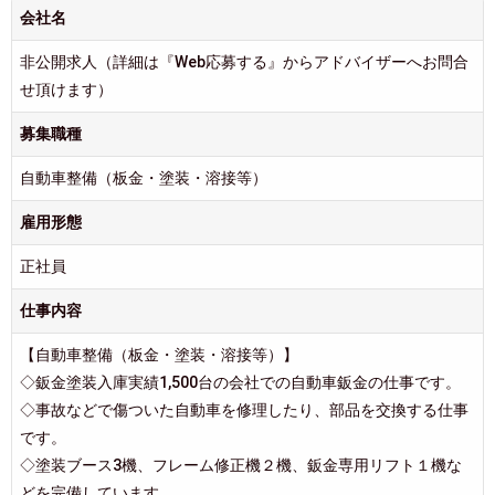
会社名
非公開求人（詳細は『Web応募する』からアドバイザーへお問合
せ頂けます）
募集職種
自動車整備（板金・塗装・溶接等）
雇用形態
正社員
仕事内容
【自動車整備（板金・塗装・溶接等）】
◇鈑金塗装入庫実績1,500台の会社での自動車鈑金の仕事です。
◇事故などで傷ついた自動車を修理したり、部品を交換する仕事
です。
◇塗装ブース3機、フレーム修正機２機、鈑金専用リフト１機な
どを完備しています。