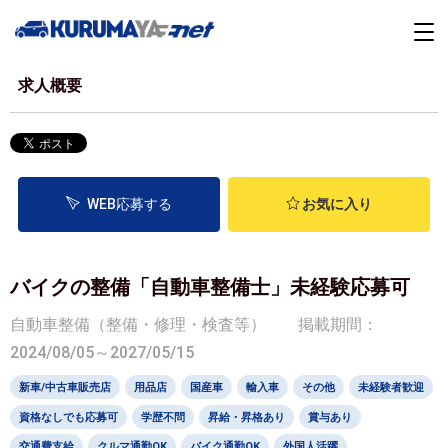
求人概要
WEB応募する
お気に入り
バイクの整備「自動車整備士」未経験応募可
自動車整備（整備・修理・検査等）
掲載期間：
2024/08/05～2027/05/15
新車/中古車販売店
用品店
国産車
輸入車
その他
未経験者歓迎
資格なしでも応募可
学歴不問
昇給・昇格あり
賞与あり
交通費支給
クルマ通勤OK
バイク通勤OK
外国人活躍