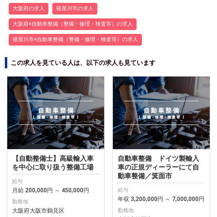
大阪府の求人
寝屋川市の求人
大阪府×自動車整備（整備・修理・検査等）の求人
寝屋川市×自動車整備（整備・修理・検査等）の求人
この求人を見ている人は、以下の求人も見ています
【自動整備士】高級輸入車
自動車整備 ドイツ製輸入
を中心に取り扱う整備工場
車の正規ディーラーにて自
動車整備／箕面市
給与
月給 200,000円 ～ 450,000円
給与
年収 3,200,000円 ～ 7,000,000円
勤務地
大阪府大阪市鶴見区
勤務地