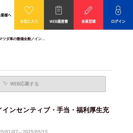
企業様へ
お気に入り
WEB履歴書
会員登録
ログイン
ツダ車の整備全般／イン...
WEB応募する
／インセンティブ・手当・福利厚生充
01/07～2025/05/15