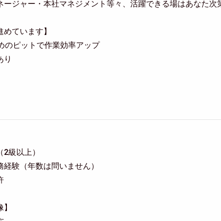
ネージャー・本社マネジメント等々、活躍できる場はあなた次
進めています】
広めのピットで作業効率アップ
あり
（2級以上）
務経験（年数は問いません）
許
像】