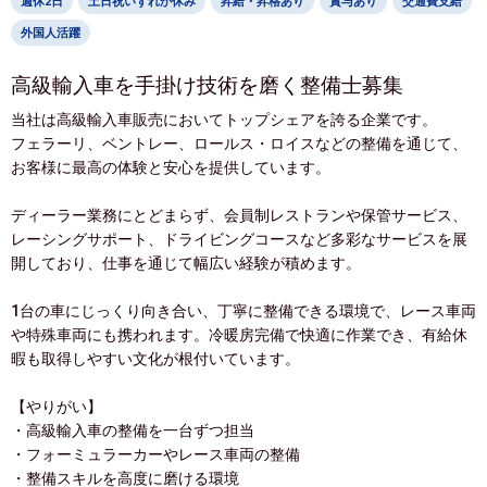
週休2日
土日祝いずれか休み
昇給・昇格あり
賞与あり
交通費支給
外国人活躍
高級輸入車を手掛け技術を磨く整備士募集
当社は高級輸入車販売においてトップシェアを誇る企業です。
フェラーリ、ベントレー、ロールス・ロイスなどの整備を通じて、
お客様に最高の体験と安心を提供しています。
ディーラー業務にとどまらず、会員制レストランや保管サービス、
レーシングサポート、ドライビングコースなど多彩なサービスを展
開しており、仕事を通じて幅広い経験が積めます。
1台の車にじっくり向き合い、丁寧に整備できる環境で、レース車両
や特殊車両にも携われます。冷暖房完備で快適に作業でき、有給休
暇も取得しやすい文化が根付いています。
【やりがい】
・高級輸入車の整備を一台ずつ担当
・フォーミュラーカーやレース車両の整備
・整備スキルを高度に磨ける環境