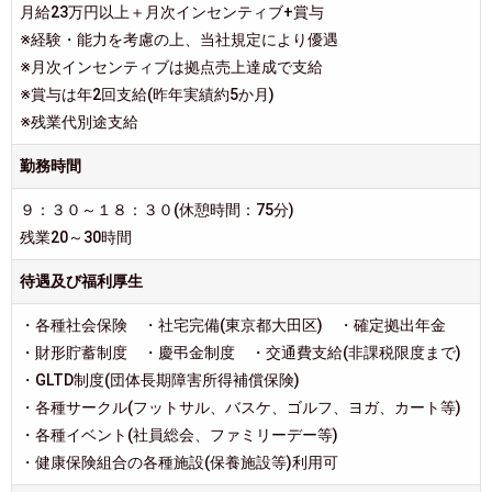
月給23万円以上＋月次インセンティブ+賞与
※経験・能力を考慮の上、当社規定により優遇
※月次インセンティブは拠点売上達成で支給
※賞与は年2回支給(昨年実績約5か月)
※残業代別途支給
勤務時間
９：３０～１８：３０(休憩時間：75分)
残業20～30時間
待遇及び福利厚生
・各種社会保険 ・社宅完備(東京都大田区) ・確定拠出年金
・財形貯蓄制度 ・慶弔金制度 ・交通費支給(非課税限度まで)
・GLTD制度(団体長期障害所得補償保険)
・各種サークル(フットサル、バスケ、ゴルフ、ヨガ、カート等)
・各種イベント(社員総会、ファミリーデー等)
・健康保険組合の各種施設(保養施設等)利用可