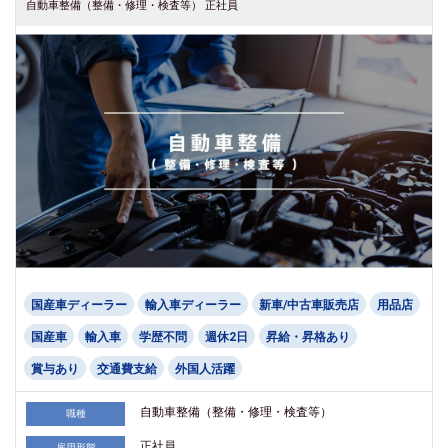
自動車整備（整備・修理・検査等） 正社員
国産車ディーラー
輸入車ディーラー
新車/中古車販売店
用品店
国産車
輸入車
学歴不問
週休2日
昇給・昇格あり
賞与あり
交通費支給
外国人活躍
自動車整備（整備・修理・検査等）
職種
正社員
雇用形態