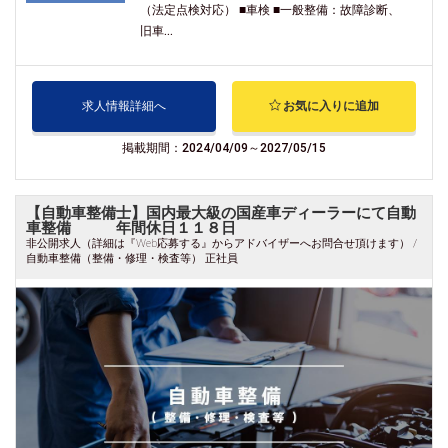
（法定点検対応） ■車検 ■一般整備：故障診断、
旧車...
求人情報詳細へ
お気に入りに追加
掲載期間：2024/04/09～2027/05/15
【自動車整備士】国内最大級の国産車ディーラーにて自動
車整備 年間休日１１８日
非公開求人（詳細は『Web応募する』からアドバイザーへお問合せ頂けます） /
自動車整備（整備・修理・検査等） 正社員