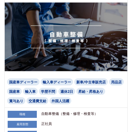
国産車ディーラー
輸入車ディーラー
新車/中古車販売店
用品店
国産車
輸入車
学歴不問
週休2日
昇給・昇格あり
賞与あり
交通費支給
外国人活躍
自動車整備（整備・修理・検査等）
職種
正社員
雇用形態