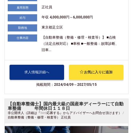
正社員
雇用形態
年収 4,000,000円～6,000,000円
給与
東京都足立区
勤務地
【自動車整備（整備・修理・検査等）】 ■点検
仕事内容
（法定点検対応） ■車検 ■一般整備：故障診断、
旧車...
求人情報詳細へ
お気に入りに追加
掲載期間：2024/04/09～2027/05/15
【自動車整備士】国内最大級の国産車ディーラーにて自動
車整備 年間休日１１８日
非公開求人（詳細は『Web応募する』からアドバイザーへお問合せ頂けます） /
自動車整備（整備・修理・検査等） 正社員