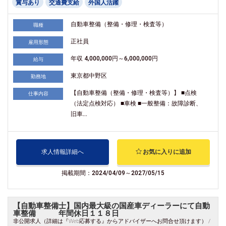
賞与あり
交通費支給
外国人活躍
自動車整備（整備・修理・検査等）
職種
正社員
雇用形態
年収 4,000,000円～6,000,000円
給与
東京都中野区
勤務地
【自動車整備（整備・修理・検査等）】 ■点検
仕事内容
（法定点検対応） ■車検 ■一般整備：故障診断、
旧車...
求人情報詳細へ
お気に入りに追加
掲載期間：2024/04/09～2027/05/15
【自動車整備士】国内最大級の国産車ディーラーにて自動
車整備 年間休日１１８日
非公開求人（詳細は『Web応募する』からアドバイザーへお問合せ頂けます） /