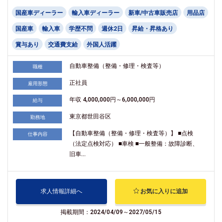
国産車ディーラー
輸入車ディーラー
新車/中古車販売店
用品店
国産車
輸入車
学歴不問
週休2日
昇給・昇格あり
賞与あり
交通費支給
外国人活躍
自動車整備（整備・修理・検査等）
職種
正社員
雇用形態
年収 4,000,000円～6,000,000円
給与
東京都世田谷区
勤務地
【自動車整備（整備・修理・検査等）】 ■点検
仕事内容
（法定点検対応） ■車検 ■一般整備：故障診断、
旧車...
求人情報詳細へ
お気に入りに追加
掲載期間：2024/04/09～2027/05/15