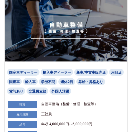
国産車ディーラー
輸入車ディーラー
新車/中古車販売店
用品店
国産車
輸入車
学歴不問
週休2日
昇給・昇格あり
賞与あり
交通費支給
外国人活躍
自動車整備（整備・修理・検査等）
職種
正社員
雇用形態
年収 4,000,000円～6,000,000円
給与