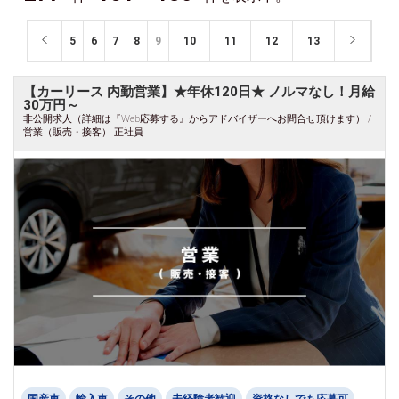
5
6
7
8
9
10
11
12
13
【カーリース 内勤営業】★年休120日★ ノルマなし！月給
30万円～
非公開求人（詳細は『Web応募する』からアドバイザーへお問合せ頂けます） /
営業（販売・接客） 正社員
国産車
輸入車
その他
未経験者歓迎
資格なしでも応募可