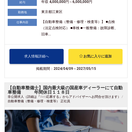
年収 4,000,000円～6,000,000円
給与
東京都江東区
勤務地
【自動車整備（整備・修理・検査等）】 ■点検
仕事内容
（法定点検対応） ■車検 ■一般整備：故障診断、
旧車...
求人情報詳細へ
お気に入りに追加
掲載期間：2024/04/09～2027/05/15
【自動車整備士】国内最大級の国産車ディーラーにて自動
車整備 年間休日１１８日
非公開求人（詳細は『Web応募する』からアドバイザーへお問合せ頂けます） /
自動車整備（整備・修理・検査等） 正社員