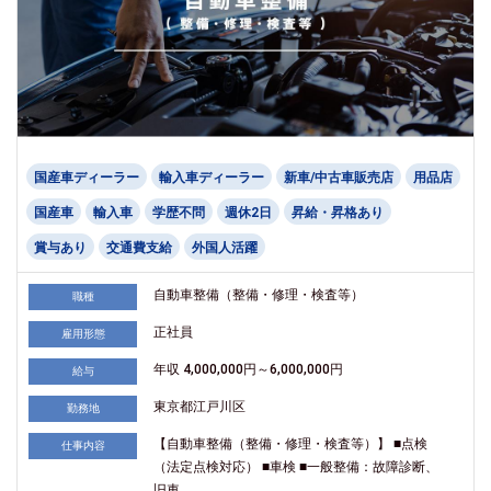
国産車ディーラー
輸入車ディーラー
新車/中古車販売店
用品店
国産車
輸入車
学歴不問
週休2日
昇給・昇格あり
賞与あり
交通費支給
外国人活躍
自動車整備（整備・修理・検査等）
職種
正社員
雇用形態
年収 4,000,000円～6,000,000円
給与
東京都江戸川区
勤務地
【自動車整備（整備・修理・検査等）】 ■点検
仕事内容
（法定点検対応） ■車検 ■一般整備：故障診断、
旧車...