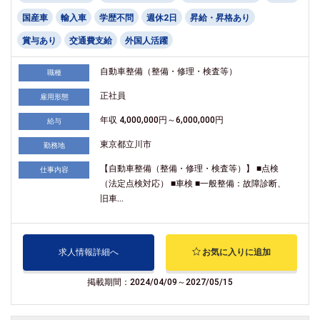
国産車
輸入車
学歴不問
週休2日
昇給・昇格あり
賞与あり
交通費支給
外国人活躍
自動車整備（整備・修理・検査等）
職種
正社員
雇用形態
年収 4,000,000円～6,000,000円
給与
東京都立川市
勤務地
【自動車整備（整備・修理・検査等）】 ■点検
仕事内容
（法定点検対応） ■車検 ■一般整備：故障診断、
旧車...
求人情報詳細へ
お気に入りに追加
掲載期間：2024/04/09～2027/05/15