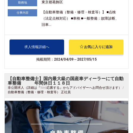
東京都葛飾区
勤務地
【自動車整備（整備・修理・検査等）】 ■点検
仕事内容
（法定点検対応） ■車検 ■一般整備：故障診断、
旧車...
求人情報詳細へ
お気に入りに追加
掲載期間：2024/04/09～2027/05/15
【自動車整備士】国内最大級の国産車ディーラーにて自動
車整備 年間休日１１８日
非公開求人（詳細は『Web応募する』からアドバイザーへお問合せ頂けます） /
自動車整備（整備・修理・検査等） 正社員