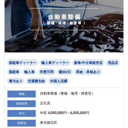
国産車ディーラー
輸入車ディーラー
新車/中古車販売店
用品店
国産車
輸入車
学歴不問
週休2日
昇給・昇格あり
賞与あり
交通費支給
外国人活躍
自動車整備（整備・修理・検査等）
職種
正社員
雇用形態
年収 4,000,000円～6,000,000円
給与
東京都北区
勤務地