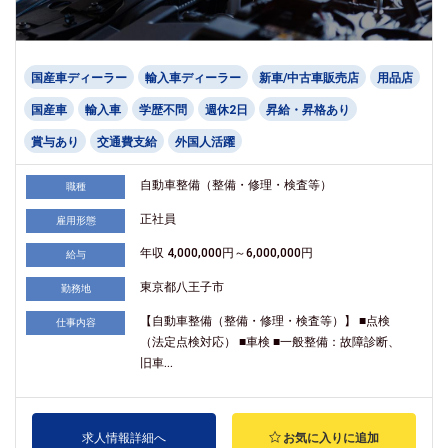
国産車ディーラー
輸入車ディーラー
新車/中古車販売店
用品店
国産車
輸入車
学歴不問
週休2日
昇給・昇格あり
賞与あり
交通費支給
外国人活躍
自動車整備（整備・修理・検査等）
職種
正社員
雇用形態
年収 4,000,000円～6,000,000円
給与
東京都八王子市
勤務地
【自動車整備（整備・修理・検査等）】 ■点検
仕事内容
（法定点検対応） ■車検 ■一般整備：故障診断、
旧車...
求人情報詳細へ
お気に入りに追加