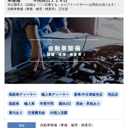
車整備 年間休日１１８日
非公開求人（詳細は『Web応募する』からアドバイザーへお問合せ頂けます） /
自動車整備（整備・修理・検査等） 正社員
国産車ディーラー
輸入車ディーラー
新車/中古車販売店
用品店
国産車
輸入車
学歴不問
週休2日
昇給・昇格あり
賞与あり
交通費支給
外国人活躍
自動車整備（整備・修理・検査等）
職種