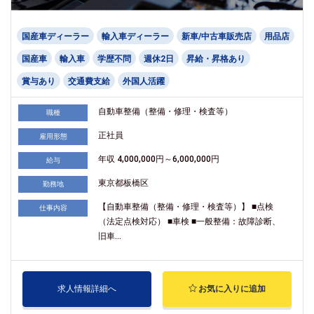
国産車ディーラー
輸入車ディーラー
新車/中古車販売店
用品店
国産車
輸入車
学歴不問
週休2日
昇給・昇格あり
賞与あり
交通費支給
外国人活躍
自動車整備（整備・修理・検査等）
職種
正社員
雇用形態
年収 4,000,000円～6,000,000円
給与
東京都板橋区
勤務地
【自動車整備（整備・修理・検査等）】 ■点検
仕事内容
（法定点検対応） ■車検 ■一般整備：故障診断、
旧車...
求人情報詳細へ
お気に入りに追加