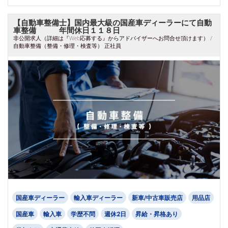
【自動車整備士】国内最大級の国産車ディーラーにて自動
車整備 年間休日１１８日
非公開求人（詳細は『Web応募する』からアドバイザーへお問合せ頂けます） /
自動車整備（整備・修理・検査等） 正社員
国産車ディーラー
輸入車ディーラー
新車/中古車販売店
用品店
国産車
輸入車
学歴不問
週休2日
昇給・昇格あり