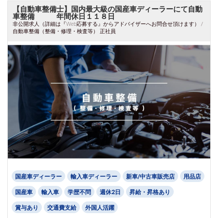
【自動車整備士】国内最大級の国産車ディーラーにて自動
車整備 年間休日１１８日
非公開求人（詳細は『Web応募する』からアドバイザーへお問合せ頂けます） /
自動車整備（整備・修理・検査等） 正社員
国産車ディーラー
輸入車ディーラー
新車/中古車販売店
用品店
国産車
輸入車
学歴不問
週休2日
昇給・昇格あり
賞与あり
交通費支給
外国人活躍