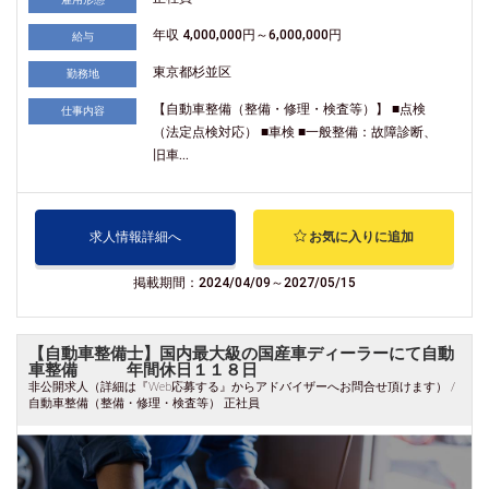
年収 4,000,000円～6,000,000円
給与
東京都杉並区
勤務地
【自動車整備（整備・修理・検査等）】 ■点検
仕事内容
（法定点検対応） ■車検 ■一般整備：故障診断、
旧車...
求人情報詳細へ
お気に入りに追加
掲載期間：2024/04/09～2027/05/15
【自動車整備士】国内最大級の国産車ディーラーにて自動
車整備 年間休日１１８日
非公開求人（詳細は『Web応募する』からアドバイザーへお問合せ頂けます） /
自動車整備（整備・修理・検査等） 正社員