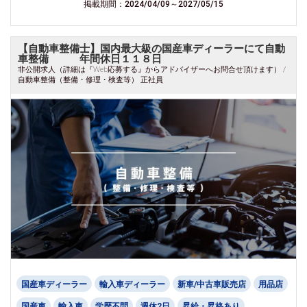
掲載期間：2024/04/09～2027/05/15
【自動車整備士】国内最大級の国産車ディーラーにて自動
車整備 年間休日１１８日
非公開求人（詳細は『Web応募する』からアドバイザーへお問合せ頂けます） /
自動車整備（整備・修理・検査等） 正社員
国産車ディーラー
輸入車ディーラー
新車/中古車販売店
用品店
国産車
輸入車
学歴不問
週休2日
昇給・昇格あり