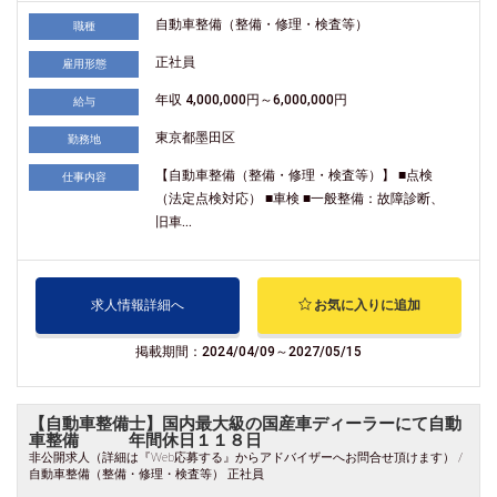
自動車整備（整備・修理・検査等）
職種
正社員
雇用形態
年収 4,000,000円～6,000,000円
給与
東京都墨田区
勤務地
【自動車整備（整備・修理・検査等）】 ■点検
仕事内容
（法定点検対応） ■車検 ■一般整備：故障診断、
旧車...
求人情報詳細へ
お気に入りに追加
掲載期間：2024/04/09～2027/05/15
【自動車整備士】国内最大級の国産車ディーラーにて自動
車整備 年間休日１１８日
非公開求人（詳細は『Web応募する』からアドバイザーへお問合せ頂けます） /
自動車整備（整備・修理・検査等） 正社員