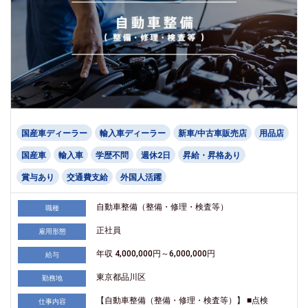
国産車ディーラー
輸入車ディーラー
新車/中古車販売店
用品店
国産車
輸入車
学歴不問
週休2日
昇給・昇格あり
賞与あり
交通費支給
外国人活躍
自動車整備（整備・修理・検査等）
職種
正社員
雇用形態
年収 4,000,000円～6,000,000円
給与
東京都品川区
勤務地
【自動車整備（整備・修理・検査等）】 ■点検
仕事内容