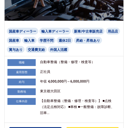
国産車ディーラー
輸入車ディーラー
新車/中古車販売店
用品店
国産車
輸入車
学歴不問
週休2日
昇給・昇格あり
賞与あり
交通費支給
外国人活躍
自動車整備（整備・修理・検査等）
職種
正社員
雇用形態
年収 4,000,000円～6,000,000円
給与
東京都大田区
勤務地
【自動車整備（整備・修理・検査等）】 ■点検
仕事内容
（法定点検対応） ■車検 ■一般整備：故障診断、
旧車...