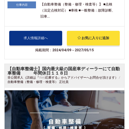
【自動車整備（整備・修理・検査等）】 ■点検
仕事内容
（法定点検対応） ■車検 ■一般整備：故障診断、
旧車...
求人情報詳細へ
お気に入りに追加
掲載期間：2024/04/09～2027/05/15
【自動車整備士】国内最大級の国産車ディーラーにて自動
車整備 年間休日１１８日
非公開求人（詳細は『Web応募する』からアドバイザーへお問合せ頂けます） /
自動車整備（整備・修理・検査等） 正社員