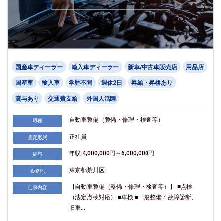
国産車ディーラー
輸入車ディーラー
新車/中古車販売店
用品店
国産車
輸入車
学歴不問
週休2日
昇給・昇格あり
賞与あり
交通費支給
外国人活躍
自動車整備（整備・修理・検査等）
職種
正社員
雇用形態
年収 4,000,000円～6,000,000円
給与
東京都荒川区
勤務地
【自動車整備（整備・修理・検査等）】 ■点検
仕事内容
（法定点検対応） ■車検 ■一般整備：故障診断、
旧車...