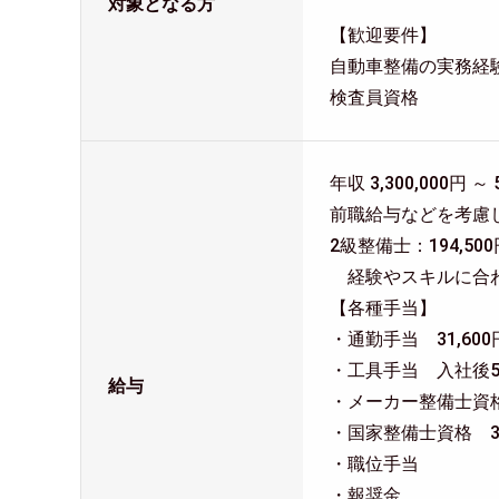
対象となる方
【歓迎要件】
自動車整備の実務経
検査員資格
年収 3,300,000円 ～ 
前職給与などを考慮
2級整備士：194,50
経験やスキルに合
【各種手当】
・通勤手当 31,60
・工具手当 入社後5年
給与
・メーカー整備士資格 3
・国家整備士資格 3,0
・職位手当
・報奨金