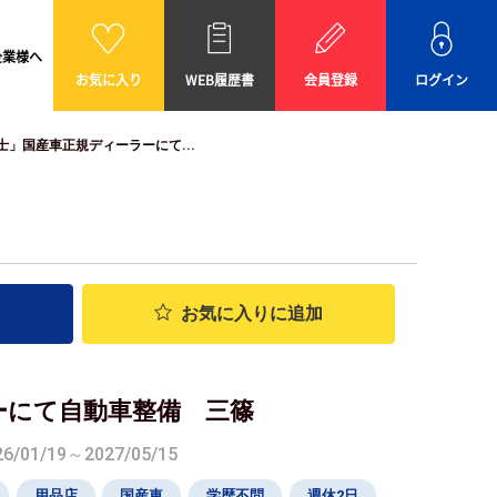
企業様へ
お気に入り
WEB履歴書
会員登録
ログイン
士」国産車正規ディーラーにて...
お気に入り
に追加
ーにて自動車整備 三篠
01/19～2027/05/15
用品店
国産車
学歴不問
週休2日