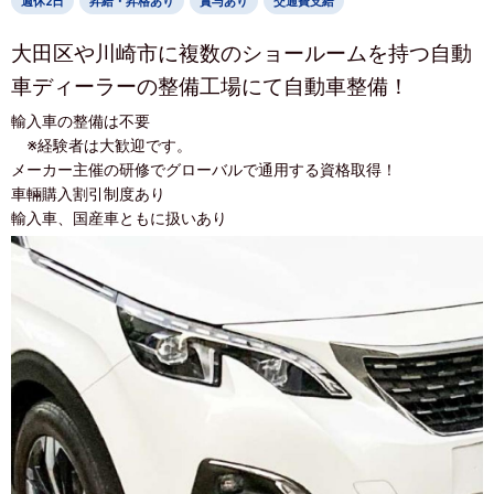
週休2日
昇給・昇格あり
賞与あり
交通費支給
大田区や川崎市に複数のショールームを持つ自動
車ディーラーの整備工場にて自動車整備！
輸入車の整備は不要
※経験者は大歓迎です。
メーカー主催の研修でグローバルで通用する資格取得！
車輛購入割引制度あり
輸入車、国産車ともに扱いあり