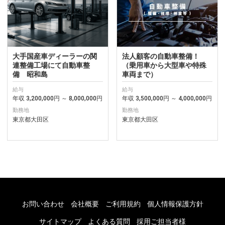
大手国産車ディーラーの関
法人顧客の自動車整備！
連整備工場にて自動車整
（乗用車から大型車や特殊
備 昭和島
車両まで）
給与
給与
年収 3,200,000円 ～ 8,000,000円
年収 3,500,000円 ～ 4,000,000円
勤務地
勤務地
東京都大田区
東京都大田区
お問い合わせ
会社概要
ご利用規約
個人情報保護方針
サイトマップ
よくある質問
採用ご担当者様