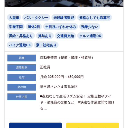
大型車
バス・タクシー
未経験者歓迎
資格なしでも応募可
学歴不問
週休2日
土日祝いずれか休み
残業少ない
昇給・昇格あり
賞与あり
交通費支給
クルマ通勤OK
バイク通勤OK
寮・社宅あり
自動車整備（整備・修理・検査等）
職種
正社員
雇用形態
月給 305,000円～450,000円
給与
埼玉県さいたま市見沼区
勤務地
■夜勤なしで生活リズム安定！ 定期点検やタイ
仕事内容
ヤ・消耗品の交換など ※快適な作業空間で働け
る ...