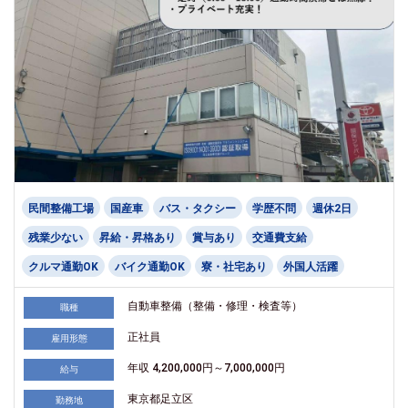
民間整備工場
国産車
バス・タクシー
学歴不問
週休2日
残業少ない
昇給・昇格あり
賞与あり
交通費支給
クルマ通勤OK
バイク通勤OK
寮・社宅あり
外国人活躍
自動車整備（整備・修理・検査等）
職種
正社員
雇用形態
年収 4,200,000円～7,000,000円
給与
東京都足立区
勤務地