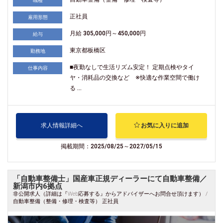
職種
正社員
雇用形態
月給 305,000円～450,000円
給与
東京都板橋区
勤務地
■夜勤なしで生活リズム安定！ 定期点検やタイ
仕事内容
ヤ・消耗品の交換など ※快適な作業空間で働け
る ...
求人情報詳細へ
お気に入りに追加
掲載期間：2025/08/25～2027/05/15
「自動車整備士」国産車正規ディーラーにて自動車整備／
新潟市内6拠点
非公開求人（詳細は『Web応募する』からアドバイザーへお問合せ頂けます） /
自動車整備（整備・修理・検査等） 正社員