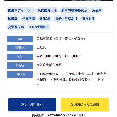
国産車ディーラー
民間整備工場
新車/中古車販売店
用品店
国産車
学歴不問
週休2日
昇給・昇格あり
賞与あり
交通費支給
クルマ通勤OK
自動車整備（整備・修理・検査等）
職種
正社員
雇用形態
年収 3,000,000円～4,000,000円
給与
大阪府大阪市西区
勤務地
自動車整備全般 ・日産車を中心に車検・定期点
仕事内容
検整備 ・車の修理、各種部品の交換 ・お客
さ...
求人情報詳細へ
お気に入りに追加
掲載期間：2025/09/15～2027/05/15