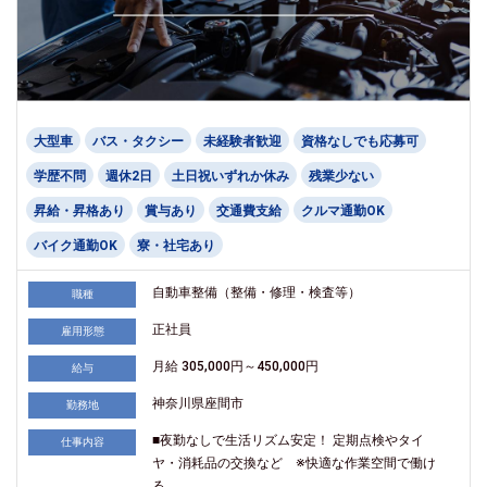
大型車
バス・タクシー
未経験者歓迎
資格なしでも応募可
学歴不問
週休2日
土日祝いずれか休み
残業少ない
昇給・昇格あり
賞与あり
交通費支給
クルマ通勤OK
バイク通勤OK
寮・社宅あり
自動車整備（整備・修理・検査等）
職種
正社員
雇用形態
月給 305,000円～450,000円
給与
神奈川県座間市
勤務地
■夜勤なしで生活リズム安定！ 定期点検やタイ
仕事内容
ヤ・消耗品の交換など ※快適な作業空間で働け
る ...