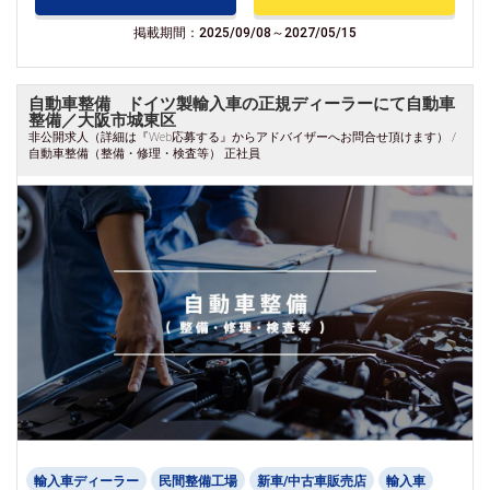
掲載期間：2025/09/08～2027/05/15
自動車整備 ドイツ製輸入車の正規ディーラーにて自動車
整備／大阪市城東区
非公開求人（詳細は『Web応募する』からアドバイザーへお問合せ頂けます） /
自動車整備（整備・修理・検査等） 正社員
輸入車ディーラー
民間整備工場
新車/中古車販売店
輸入車