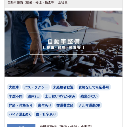
自動車整備（整備・修理・検査等） 正社員
大型車
バス・タクシー
未経験者歓迎
資格なしでも応募可
学歴不問
週休2日
土日祝いずれか休み
残業少ない
昇給・昇格あり
賞与あり
交通費支給
クルマ通勤OK
バイク通勤OK
寮・社宅あり
自動車整備（整備・修理・検査等）