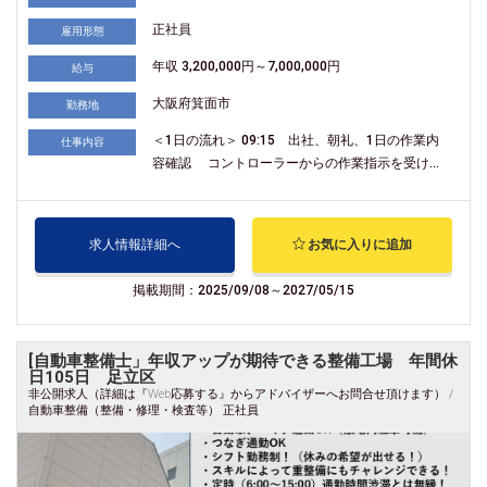
正社員
雇用形態
年収 3,200,000円～7,000,000円
給与
大阪府箕面市
勤務地
＜1日の流れ＞ 09:15 出社、朝礼、1日の作業内
仕事内容
容確認 コントローラーからの作業指示を受け...
求人情報詳細へ
お気に入りに追加
掲載期間：2025/09/08～2027/05/15
[自動車整備士」年収アップが期待できる整備工場 年間休
日105日 足立区
非公開求人（詳細は『Web応募する』からアドバイザーへお問合せ頂けます） /
自動車整備（整備・修理・検査等） 正社員