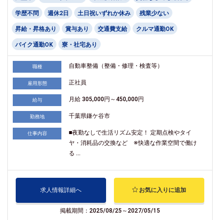
学歴不問
週休2日
土日祝いずれか休み
残業少ない
昇給・昇格あり
賞与あり
交通費支給
クルマ通勤OK
バイク通勤OK
寮・社宅あり
自動車整備（整備・修理・検査等）
職種
正社員
雇用形態
月給 305,000円～450,000円
給与
千葉県鎌ケ谷市
勤務地
■夜勤なしで生活リズム安定！ 定期点検やタイ
仕事内容
ヤ・消耗品の交換など ※快適な作業空間で働け
る ...
求人情報詳細へ
お気に入りに追加
掲載期間：2025/08/25～2027/05/15