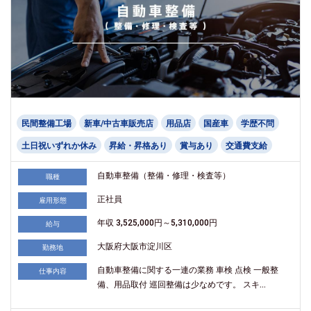
民間整備工場
新車/中古車販売店
用品店
国産車
学歴不問
土日祝いずれか休み
昇給・昇格あり
賞与あり
交通費支給
自動車整備（整備・修理・検査等）
職種
正社員
雇用形態
年収 3,525,000円～5,310,000円
給与
大阪府大阪市淀川区
勤務地
自動車整備に関する一連の業務 車検 点検 一般整
仕事内容
備、用品取付 巡回整備は少なめです。 スキ...