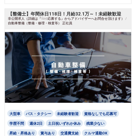
【整備士】年間休日118日！月給32.1万～！未経験歓迎
非公開求人（詳細は『Web応募する』からアドバイザーへお問合せ頂けます） /
自動車整備（整備・修理・検査等） 正社員
大型車
バス・タクシー
未経験者歓迎
資格なしでも応募可
学歴不問
週休2日
土日祝いずれか休み
残業少ない
昇給・昇格あり
賞与あり
交通費支給
クルマ通勤OK