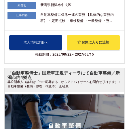
新潟県新潟市中央区
勤務地
自動車整備に係る一連の業務 【具体的な業務内
仕事内容
容】 ・定期点検 ・車検整備 ・一般整備 ・整...
求人情報詳細へ
お気に入りに追加
掲載期間：2025/08/22～2027/05/15
「自動車整備士」国産車正規ディーラにて自動車整備／新
潟市内4拠点
非公開求人（詳細は『Web応募する』からアドバイザーへお問合せ頂けます） /
自動車整備（整備・修理・検査等） 正社員