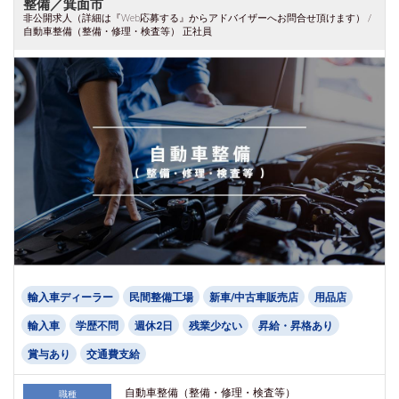
整備／箕面市
非公開求人（詳細は『Web応募する』からアドバイザーへお問合せ頂けます） /
自動車整備（整備・修理・検査等） 正社員
輸入車ディーラー
民間整備工場
新車/中古車販売店
用品店
輸入車
学歴不問
週休2日
残業少ない
昇給・昇格あり
賞与あり
交通費支給
自動車整備（整備・修理・検査等）
職種