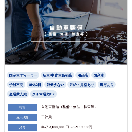
国産車ディーラー
新車/中古車販売店
用品店
国産車
学歴不問
週休2日
残業少ない
昇給・昇格あり
賞与あり
交通費支給
クルマ通勤OK
自動車整備（整備・修理・検査等）
職種
正社員
雇用形態
年収 3,000,000円～3,500,000円
給与