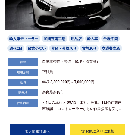
輸入車ディーラー
民間整備工場
用品店
輸入車
学歴不問
週休2日
残業少ない
昇給・昇格あり
賞与あり
交通費支給
自動車整備（整備・修理・検査等）
職種
正社員
雇用形態
年収 3,300,000円～7,000,000円
給与
奈良県奈良市
勤務地
＜1日の流れ＞ 09:15 出社、朝礼、1日の作業内
仕事内容
容確認 コントローラーからの作業指示を受け...
求人情報詳細へ
お気に入りに追加