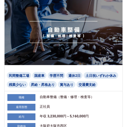
民間整備工場
国産車
学歴不問
週休2日
土日祝いずれか休み
残業少ない
昇給・昇格あり
賞与あり
交通費支給
自動車整備（整備・修理・検査等）
職種
正社員
雇用形態
年収 3,230,000円～5,160,000円
給与
大阪府大阪市西区
勤務地