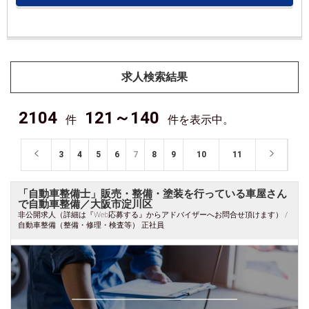
求人検索結果
2104
121～140
件
件を表示中。
3
4
5
6
7
8
9
10
11
「自動車整備士」販売・整備・塗装を行っている車屋さん
で自動車整備／大阪市淀川区
非公開求人（詳細は『Web応募する』からアドバイザーへお問合せ頂けます） /
自動車整備（整備・修理・検査等） 正社員