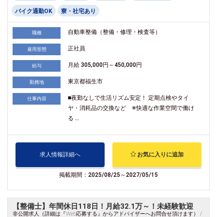
バイク通勤OK
寮・社宅あり
自動車整備（整備・修理・検査等）
職種
正社員
雇用形態
月給 305,000円～450,000円
給与
東京都福生市
勤務地
■夜勤なしで生活リズム安定！ 定期点検やタイ
仕事内容
ヤ・消耗品の交換など ※快適な作業空間で働け
る ...
求人情報詳細へ
お気に入りに追加
掲載期間：2025/08/25～2027/05/15
【整備士】年間休日118日！月給32.1万～！未経験歓迎
非公開求人（詳細は『Web応募する』からアドバイザーへお問合せ頂けます） /