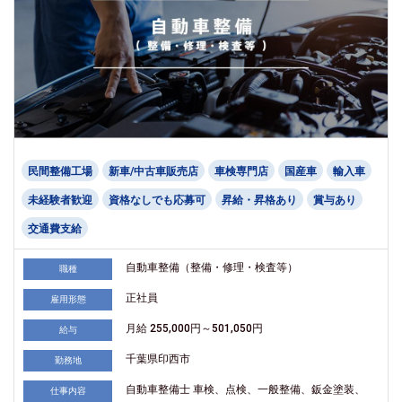
民間整備工場
新車/中古車販売店
車検専門店
国産車
輸入車
未経験者歓迎
資格なしでも応募可
昇給・昇格あり
賞与あり
交通費支給
自動車整備（整備・修理・検査等）
職種
正社員
雇用形態
月給 255,000円～501,050円
給与
千葉県印西市
勤務地
自動車整備士 車検、点検、一般整備、鈑金塗装、
仕事内容