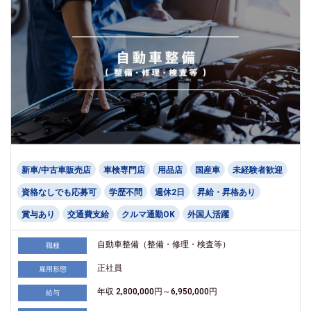
新車/中古車販売店
車検専門店
用品店
国産車
未経験者歓迎
資格なしでも応募可
学歴不問
週休2日
昇給・昇格あり
賞与あり
交通費支給
クルマ通勤OK
外国人活躍
自動車整備（整備・修理・検査等）
職種
正社員
雇用形態
年収 2,800,000円～6,950,000円
給与