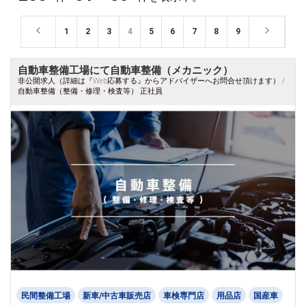
1
2
3
4
5
6
7
8
9
自動車整備工場にて自動車整備（メカニック）
非公開求人（詳細は『Web応募する』からアドバイザーへお問合せ頂けます） /
自動車整備（整備・修理・検査等） 正社員
民間整備工場
新車/中古車販売店
車検専門店
用品店
国産車