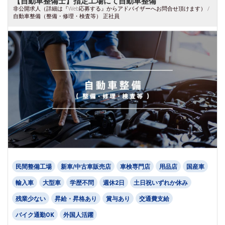
【自動車整備士】指定工場にて自動車整備
非公開求人（詳細は『Web応募する』からアドバイザーへお問合せ頂けます） /
自動車整備（整備・修理・検査等） 正社員
民間整備工場
新車/中古車販売店
車検専門店
用品店
国産車
輸入車
大型車
学歴不問
週休2日
土日祝いずれか休み
残業少ない
昇給・昇格あり
賞与あり
交通費支給
バイク通勤OK
外国人活躍