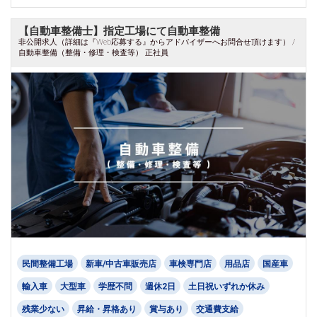
【自動車整備士】指定工場にて自動車整備
非公開求人（詳細は『Web応募する』からアドバイザーへお問合せ頂けます） /
自動車整備（整備・修理・検査等） 正社員
民間整備工場
新車/中古車販売店
車検専門店
用品店
国産車
輸入車
大型車
学歴不問
週休2日
土日祝いずれか休み
残業少ない
昇給・昇格あり
賞与あり
交通費支給