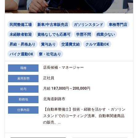
民間整備工場
新車/中古車販売店
ガソリンスタンド
車検専門店
未経験者歓迎
資格なしでも応募可
学歴不問
残業少ない
昇給・昇格あり
賞与あり
交通費支給
クルマ通勤OK
バイク通勤OK
寮・社宅あり
店長候補・マネージャー
職種
正社員
雇用形態
月給 187,000円～200,000円
給与
北海道釧路市
勤務地
【自動車整備士】技術・経験を活かす ・ガソリン
仕事内容
スタンドでのコーティング洗車、自動車関連商品
の販売、...