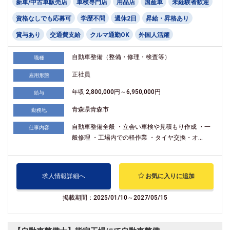
新車/中古車販売店
車検専門店
用品店
国産車
未経験者歓迎
資格なしでも応募可
学歴不問
週休2日
昇給・昇格あり
賞与あり
交通費支給
クルマ通勤OK
外国人活躍
自動車整備（整備・修理・検査等）
職種
正社員
雇用形態
年収 2,800,000円～6,950,000円
給与
青森県青森市
勤務地
自動車整備全般 ・立会い車検や見積もり作成 ・一
仕事内容
般修理 ・工場内での軽作業 ・タイヤ交換・オ...
求人情報詳細へ
お気に入りに追加
掲載期間：2025/01/10～2027/05/15