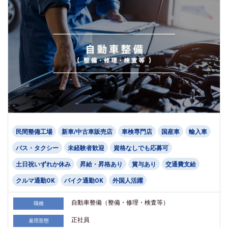
民間整備工場
新車/中古車販売店
車検専門店
国産車
輸入車
バス・タクシー
未経験者歓迎
資格なしでも応募可
土日祝いずれか休み
昇給・昇格あり
賞与あり
交通費支給
クルマ通勤OK
バイク通勤OK
外国人活躍
自動車整備（整備・修理・検査等）
職種
正社員
雇用形態