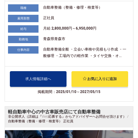
自動車整備（整備・修理・検査等）
職種
正社員
雇用形態
月給 2,800,000円～6,950,000円
給与
青森県青森市
勤務地
自動車整備全般 ・立会い車検や見積もり作成 ・一
仕事内容
般修理 ・工場内での軽作業 ・タイヤ交換・オ...
求人情報詳細へ
お気に入りに追加
掲載期間：2025/01/10～2027/05/15
軽自動車中心の中古車販売店にて自動車整備
非公開求人（詳細は『Web応募する』からアドバイザーへお問合せ頂けます） /
自動車整備（整備・修理・検査等） 正社員