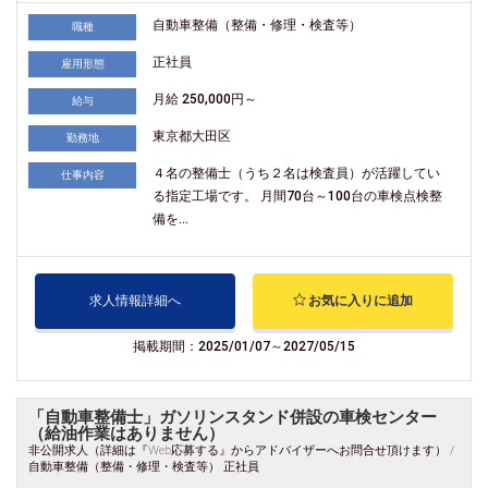
自動車整備（整備・修理・検査等）
職種
正社員
雇用形態
月給 250,000円～
給与
東京都大田区
勤務地
４名の整備士（うち２名は検査員）が活躍してい
仕事内容
る指定工場です。 月間70台～100台の車検点検整
備を...
求人情報詳細へ
お気に入りに追加
掲載期間：2025/01/07～2027/05/15
「自動車整備士」ガソリンスタンド併設の車検センター
（給油作業はありません）
非公開求人（詳細は『Web応募する』からアドバイザーへお問合せ頂けます） /
自動車整備（整備・修理・検査等） 正社員