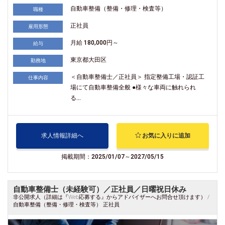
自動車整備（整備・修理・検査等）
職種
正社員
雇用形態
月給 180,000円～
給与
東京都大田区
勤務地
＜自動車整備士／正社員＞ 指定整備工場・認証工
仕事内容
場にて自動車整備全般 ●様々な車両に触れられ
る...
求人情報詳細へ
お気に入りに追加
掲載期間：2025/01/07～2027/05/15
自動車整備士（未経験可）／正社員／日曜祝日休み
非公開求人（詳細は『Web応募する』からアドバイザーへお問合せ頂けます） /
自動車整備（整備・修理・検査等） 正社員