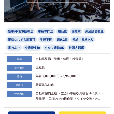
新車/中古車販売店
車検専門店
用品店
国産車
未経験者歓迎
資格なしでも応募可
学歴不問
週休2日
昇給・昇格あり
賞与あり
交通費支給
クルマ通勤OK
外国人活躍
自動車整備（整備・修理・検査等）
職種
正社員
雇用形態
年収 2,800,000円～6,950,000円
給与
青森県弘前市
勤務地
自動車整備全般 ・立会い車検や見積もり作成 ・一
仕事内容
般修理 ・工場内での軽作業 ・タイヤ交換・オ...