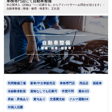
車検専門店にて自動車整備
非公開求人（詳細は『Web応募する』からアドバイザーへお問合せ頂けます） /
自動車整備（整備・修理・検査等） 正社員
民間整備工場
新車/中古車販売店
車検専門店
用品店
国産車
未経験者歓迎
資格なしでも応募可
学歴不問
週休2日
昇給・昇格あり
賞与あり
交通費支給
クルマ通勤OK
外国人活躍