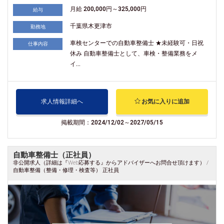
月給 200,000円～325,000円
給与
千葉県木更津市
勤務地
車検センターでの自動車整備士 ★未経験可・日祝
仕事内容
休み 自動車整備士として、車検・整備業務をメ
イ...
求人情報詳細へ
お気に入りに追加
掲載期間：2024/12/02～2027/05/15
自動車整備士（正社員）
非公開求人（詳細は『Web応募する』からアドバイザーへお問合せ頂けます） /
自動車整備（整備・修理・検査等） 正社員