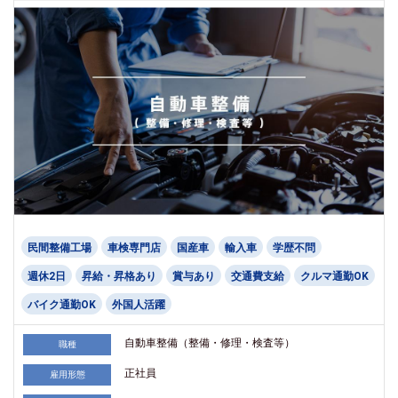
民間整備工場
車検専門店
国産車
輸入車
学歴不問
週休2日
昇給・昇格あり
賞与あり
交通費支給
クルマ通勤OK
バイク通勤OK
外国人活躍
自動車整備（整備・修理・検査等）
職種
正社員
雇用形態