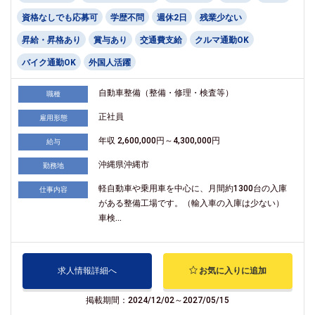
資格なしでも応募可
学歴不問
週休2日
残業少ない
昇給・昇格あり
賞与あり
交通費支給
クルマ通勤OK
バイク通勤OK
外国人活躍
自動車整備（整備・修理・検査等）
職種
正社員
雇用形態
年収 2,600,000円～4,300,000円
給与
沖縄県沖縄市
勤務地
軽自動車や乗用車を中心に、月間約1300台の入庫
仕事内容
がある整備工場です。（輸入車の入庫は少ない）
車検...
求人情報詳細へ
お気に入りに追加
掲載期間：2024/12/02～2027/05/15