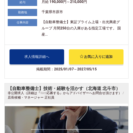
月給 190,000円～210,000円
給与
千葉県市原市
勤務地
【自動車整備士】東証プライム上場・出光興産グ
仕事内容
ループ 月間250台の入庫がある指定工場です。 国
産...
求人情報詳細へ
お気に入りに追加
掲載期間：2025/01/07～2027/05/15
【自動車整備士】技術・経験を活かす（北海道 北斗市）
非公開求人（詳細は『Web応募する』からアドバイザーへお問合せ頂けます） /
店長候補・マネージャー 正社員