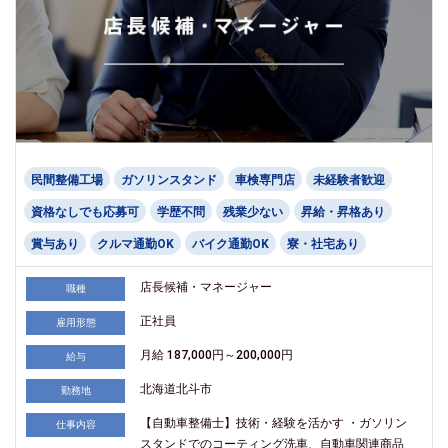
民間整備工場
ガソリンスタンド
車検専門店
未経験者歓迎
資格なしでも応募可
学歴不問
残業少ない
昇給・昇格あり
賞与あり
クルマ通勤OK
バイク通勤OK
寮・社宅あり
店長候補・マネージャー
職種
正社員
雇用形態
月給 187,000円～200,000円
給与
北海道北斗市
勤務地
【自動車整備士】技術・経験を活かす ・ガソリン
仕事内容
スタンドでのコーティング洗車、自動車関連商品