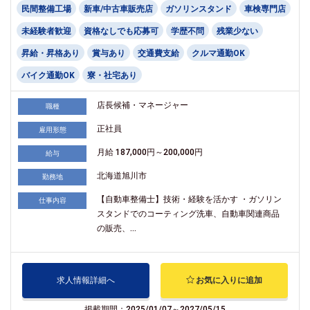
民間整備工場
新車/中古車販売店
ガソリンスタンド
車検専門店
未経験者歓迎
資格なしでも応募可
学歴不問
残業少ない
昇給・昇格あり
賞与あり
交通費支給
クルマ通勤OK
バイク通勤OK
寮・社宅あり
店長候補・マネージャー
職種
正社員
雇用形態
月給 187,000円～200,000円
給与
北海道旭川市
勤務地
【自動車整備士】技術・経験を活かす ・ガソリン
仕事内容
スタンドでのコーティング洗車、自動車関連商品
の販売、...
求人情報詳細へ
お気に入りに追加
掲載期間：2025/01/07～2027/05/15