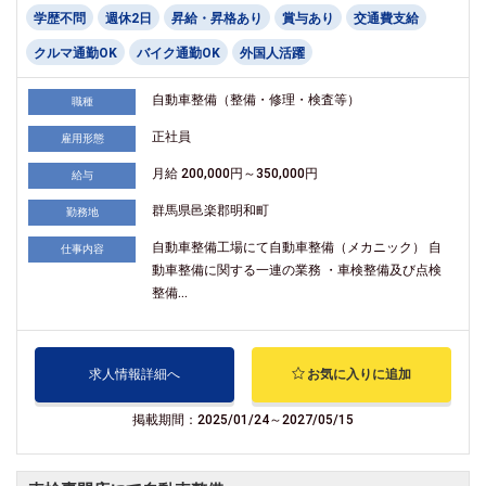
学歴不問
週休2日
昇給・昇格あり
賞与あり
交通費支給
クルマ通勤OK
バイク通勤OK
外国人活躍
自動車整備（整備・修理・検査等）
職種
正社員
雇用形態
月給 200,000円～350,000円
給与
群馬県邑楽郡明和町
勤務地
自動車整備工場にて自動車整備（メカニック） 自
仕事内容
動車整備に関する一連の業務 ・車検整備及び点検
整備...
求人情報詳細へ
お気に入りに追加
掲載期間：2025/01/24～2027/05/15