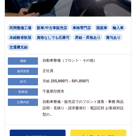
民間整備工場
新車/中古車販売店
車検専門店
国産車
輸入車
未経験者歓迎
資格なしでも応募可
昇給・昇格あり
賞与あり
交通費支給
自動車整備（フロント・その他）
職種
正社員
雇用形態
月給 255,000円～501,050円
給与
千葉県印西市
勤務地
自動車整備・販売店でのフロント接客・事務 商品
仕事内容
説明・見積り・請求書発行・電話応対 お客様対話
型の...