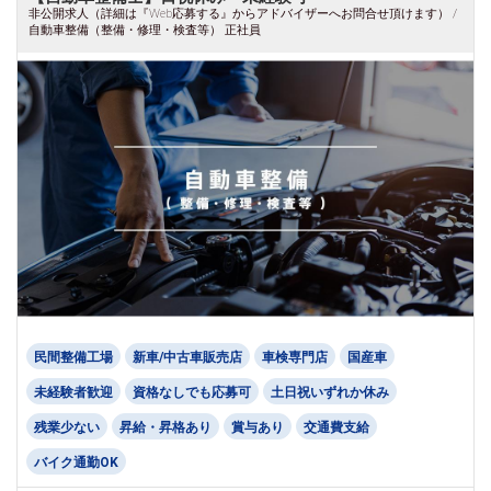
非公開求人（詳細は『Web応募する』からアドバイザーへお問合せ頂けます） /
自動車整備（整備・修理・検査等） 正社員
民間整備工場
新車/中古車販売店
車検専門店
国産車
未経験者歓迎
資格なしでも応募可
土日祝いずれか休み
残業少ない
昇給・昇格あり
賞与あり
交通費支給
バイク通勤OK