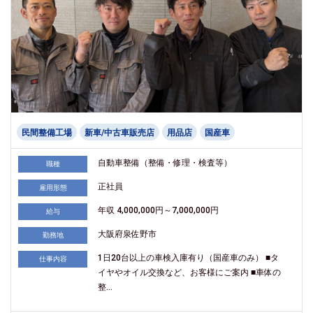
民間整備工場
新車/中古車販売店
用品店
国産車
自動車整備（整備・修理・検査等）
職種
正社員
雇用形態
年収 4,000,000円～7,000,000円
給与
大阪府泉佐野市
勤務地
1日20台以上の車検入庫有り（国産車のみ） ■タ
仕事内容
イヤやオイル交換など、お客様にご案内 ■車体の
整...