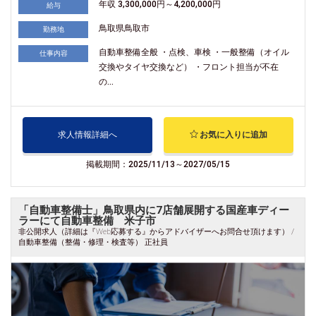
年収 3,300,000円～4,200,000円
給与
鳥取県鳥取市
勤務地
自動車整備全般 ・点検、車検 ・一般整備（オイル
仕事内容
交換やタイヤ交換など） ・フロント担当が不在
の...
求人情報詳細へ
お気に入りに追加
掲載期間：2025/11/13～2027/05/15
「自動車整備士」鳥取県内に7店舗展開する国産車ディー
ラーにて自動車整備 米子市
非公開求人（詳細は『Web応募する』からアドバイザーへお問合せ頂けます） /
自動車整備（整備・修理・検査等） 正社員