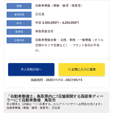
自動車整備（整備・修理・検査等）
職種
正社員
雇用形態
年収 3,300,000円～4,200,000円
給与
鳥取県倉吉市
勤務地
自動車整備全般 ・点検、車検 ・一般整備（オイル
仕事内容
交換やタイヤ交換など） ・フロント担当が不在
の...
求人情報詳細へ
お気に入りに追加
掲載期間：2025/11/13～2027/05/15
「自動車整備士」鳥取県内に7店舗展開する国産車ディー
ラーにて自動車整備 鳥取市
非公開求人（詳細は『Web応募する』からアドバイザーへお問合せ頂けます） /
自動車整備（整備・修理・検査等） 正社員