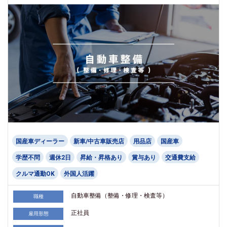
国産車ディーラー
新車/中古車販売店
用品店
国産車
学歴不問
週休2日
昇給・昇格あり
賞与あり
交通費支給
クルマ通勤OK
外国人活躍
自動車整備（整備・修理・検査等）
職種
正社員
雇用形態