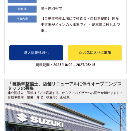
埼玉県羽生市
勤務地
【自動車整備工場にて検査員・自動車整備】 国産
仕事内容
中古車がメインの入庫車です ・ 納車前点検および
車...
求人情報詳細へ
お気に入りに追加
掲載期間：2025/10/08～2027/05/15
「自動車整備士」店舗リニューアルに伴うオープニングス
タッフの募集
非公開求人（詳細は『Web応募する』からアドバイザーへお問合せ頂けます） /
自動車整備（整備・修理・検査等） 正社員