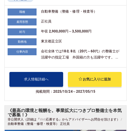
自動車整備（整備・修理・検査等）
職種
正社員
雇用形態
年収 2,900,000円～3,500,000円
給与
東京都足立区
勤務地
会社全体では18名 8名（20代～60代）の整備士が
仕事内容
活躍中の指定工場 外国籍の方も活躍中です。 ...
求人情報詳細へ
お気に入りに追加
掲載期間：2025/10/24～2027/05/15
《最高の環境と報酬を。事業拡大につきプロ整備士を本気
で募集！》
非公開求人（詳細は『Web応募する』からアドバイザーへお問合せ頂けます） /
自動車整備（整備・修理・検査等） 正社員