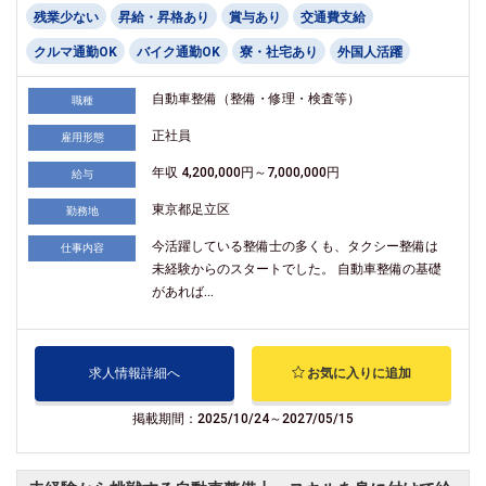
残業少ない
昇給・昇格あり
賞与あり
交通費支給
クルマ通勤OK
バイク通勤OK
寮・社宅あり
外国人活躍
自動車整備（整備・修理・検査等）
職種
正社員
雇用形態
年収 4,200,000円～7,000,000円
給与
東京都足立区
勤務地
今活躍している整備士の多くも、タクシー整備は
仕事内容
未経験からのスタートでした。 自動車整備の基礎
があれば...
求人情報詳細へ
お気に入りに追加
掲載期間：2025/10/24～2027/05/15