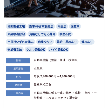
民間整備工場
新車/中古車販売店
用品店
国産車
未経験者歓迎
資格なしでも応募可
学歴不問
土日祝いずれか休み
残業少ない
昇給・昇格あり
賞与あり
交通費支給
クルマ通勤OK
バイク通勤OK
自動車整備（整備・修理・検査等）
職種
正社員
雇用形態
年収 2,700,000円～4,300,000円
給与
島根県松江市
勤務地
自動車整備に係る一連の業務 ・車検 ・点検 ・一
仕事内容
般整備 ・スキルに合わせて重整備