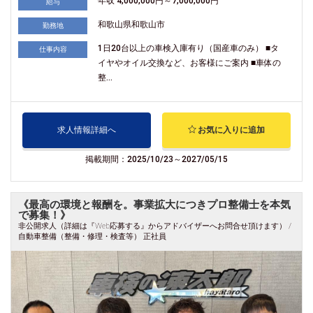
年収 4,000,000円～7,000,000円
給与
和歌山県和歌山市
勤務地
1日20台以上の車検入庫有り（国産車のみ） ■タ
仕事内容
イヤやオイル交換など、お客様にご案内 ■車体の
整...
求人情報詳細へ
お気に入りに追加
掲載期間：2025/10/23～2027/05/15
《最高の環境と報酬を。事業拡大につきプロ整備士を本気
で募集！》
非公開求人（詳細は『Web応募する』からアドバイザーへお問合せ頂けます） /
自動車整備（整備・修理・検査等） 正社員