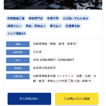
民間整備工場
車検専門店
学歴不問
土日祝いずれか休み
残業少ない
昇給・昇格あり
賞与あり
交通費支給
クルマ通勤OK
自動車整備（整備・修理・検査等）
職種
正社員
雇用形態
年収 3,500,000円～5,500,000円
給与
奈良県大和高田市
勤務地
自動車整備業全般 メンテナンス・診断・点検・分
仕事内容
解・修理・車検などの作業 ◯取り扱い車種 中...
求人情報詳細へ
お気に入りに追加