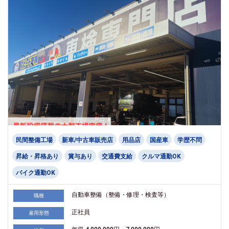
民間整備工場
新車/中古車販売店
用品店
国産車
学歴不問
昇給・昇格あり
賞与あり
交通費支給
クルマ通勤OK
バイク通勤OK
自動車整備（整備・修理・検査等）
職種
正社員
雇用形態