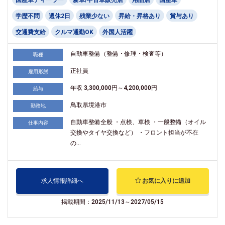
学歴不問
週休2日
残業少ない
昇給・昇格あり
賞与あり
交通費支給
クルマ通勤OK
外国人活躍
自動車整備（整備・修理・検査等）
職種
正社員
雇用形態
年収 3,300,000円～4,200,000円
給与
鳥取県境港市
勤務地
自動車整備全般 ・点検、車検 ・一般整備（オイル
仕事内容
交換やタイヤ交換など） ・フロント担当が不在
の...
求人情報詳細へ
お気に入りに追加
掲載期間：2025/11/13～2027/05/15