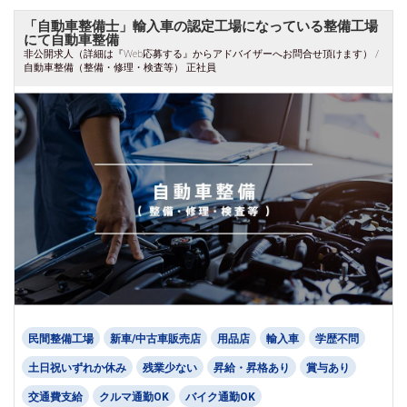
「自動車整備士」輸入車の認定工場になっている整備工場
にて自動車整備
非公開求人（詳細は『Web応募する』からアドバイザーへお問合せ頂けます） /
自動車整備（整備・修理・検査等） 正社員
民間整備工場
新車/中古車販売店
用品店
輸入車
学歴不問
土日祝いずれか休み
残業少ない
昇給・昇格あり
賞与あり
交通費支給
クルマ通勤OK
バイク通勤OK