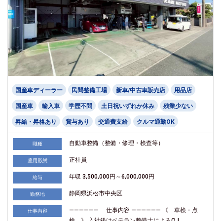
国産車ディーラー
民間整備工場
新車/中古車販売店
用品店
国産車
輸入車
学歴不問
土日祝いずれか休み
残業少ない
昇給・昇格あり
賞与あり
交通費支給
クルマ通勤OK
自動車整備（整備・修理・検査等）
職種
正社員
雇用形態
年収 3,500,000円～6,000,000円
給与
静岡県浜松市中央区
勤務地
―――――― 仕事内容 ―――――― 《 車検・点
仕事内容
検 》 入社後はベテラン整備士によるOJ...