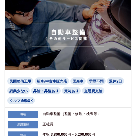
民間整備工場
新車/中古車販売店
国産車
学歴不問
週休2日
残業少ない
昇給・昇格あり
賞与あり
交通費支給
クルマ通勤OK
自動車整備（整備・修理・検査等）
職種
正社員
雇用形態
年収 3,800,000円～5,200,000円
給与