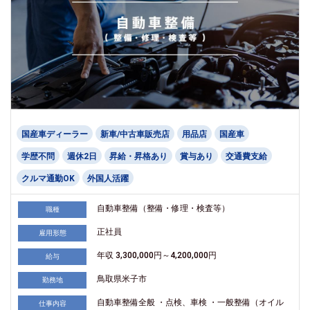
国産車ディーラー
新車/中古車販売店
用品店
国産車
学歴不問
週休2日
昇給・昇格あり
賞与あり
交通費支給
クルマ通勤OK
外国人活躍
自動車整備（整備・修理・検査等）
職種
正社員
雇用形態
年収 3,300,000円～4,200,000円
給与
鳥取県米子市
勤務地
自動車整備全般 ・点検、車検 ・一般整備（オイル
仕事内容