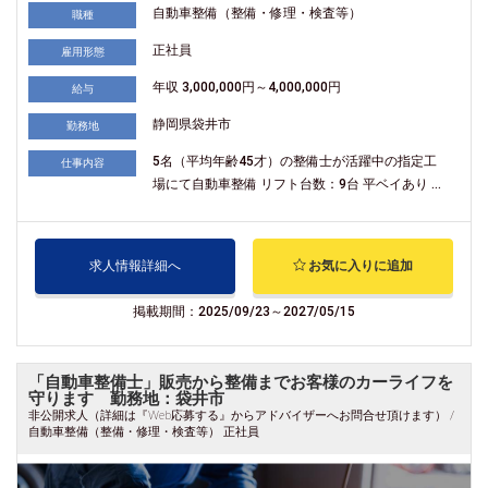
自動車整備（整備・修理・検査等）
職種
正社員
雇用形態
年収 3,000,000円～4,000,000円
給与
静岡県袋井市
勤務地
5名（平均年齢45才）の整備士が活躍中の指定工
仕事内容
場にて自動車整備 リフト台数：9台 平ベイあり ...
求人情報詳細へ
お気に入りに追加
掲載期間：2025/09/23～2027/05/15
「自動車整備士」販売から整備までお客様のカーライフを
守ります 勤務地：袋井市
非公開求人（詳細は『Web応募する』からアドバイザーへお問合せ頂けます） /
自動車整備（整備・修理・検査等） 正社員