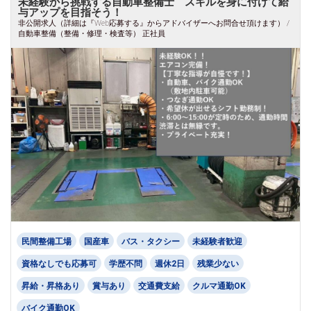
未経験から挑戦する自動車整備士 スキルを身に付けて給
与アップを目指そう！
非公開求人（詳細は『Web応募する』からアドバイザーへお問合せ頂けます） /
自動車整備（整備・修理・検査等） 正社員
民間整備工場
国産車
バス・タクシー
未経験者歓迎
資格なしでも応募可
学歴不問
週休2日
残業少ない
昇給・昇格あり
賞与あり
交通費支給
クルマ通勤OK
バイク通勤OK