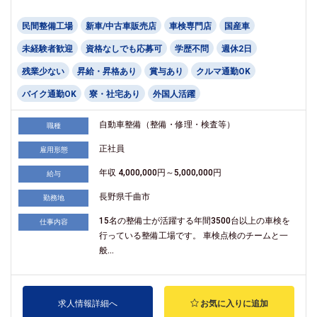
民間整備工場
新車/中古車販売店
車検専門店
国産車
未経験者歓迎
資格なしでも応募可
学歴不問
週休2日
残業少ない
昇給・昇格あり
賞与あり
クルマ通勤OK
バイク通勤OK
寮・社宅あり
外国人活躍
自動車整備（整備・修理・検査等）
職種
正社員
雇用形態
年収 4,000,000円～5,000,000円
給与
長野県千曲市
勤務地
15名の整備士が活躍する年間3500台以上の車検を
仕事内容
行っている整備工場です。 車検点検のチームと一
般...
求人情報詳細へ
お気に入りに追加