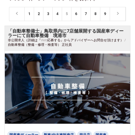
1
2
3
4
5
6
7
8
9
「自動車整備士」鳥取県内に7店舗展開する国産車ディー
ラーにて自動車整備 境港市
非公開求人（詳細は『Web応募する』からアドバイザーへお問合せ頂けます） /
自動車整備（整備・修理・検査等） 正社員
国産車ディーラー
新車/中古車販売店
用品店
国産車