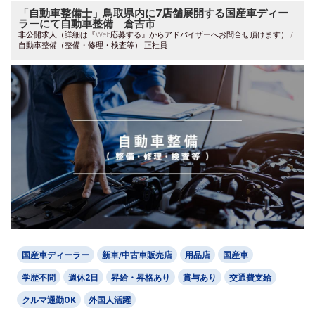
「自動車整備士」鳥取県内に7店舗展開する国産車ディー
ラーにて自動車整備 倉吉市
非公開求人（詳細は『Web応募する』からアドバイザーへお問合せ頂けます） /
自動車整備（整備・修理・検査等） 正社員
国産車ディーラー
新車/中古車販売店
用品店
国産車
学歴不問
週休2日
昇給・昇格あり
賞与あり
交通費支給
クルマ通勤OK
外国人活躍