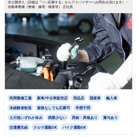
非公開求人（詳細は『Web応募する』からアドバイザーへお問合せ頂けます） /
自動車整備（整備・修理・検査等） 正社員
民間整備工場
新車/中古車販売店
用品店
国産車
輸入車
未経験者歓迎
資格なしでも応募可
学歴不問
土日祝いずれか休み
残業少ない
昇給・昇格あり
賞与あり
交通費支給
クルマ通勤OK
バイク通勤OK