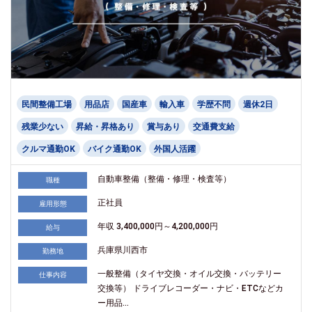
民間整備工場
用品店
国産車
輸入車
学歴不問
週休2日
残業少ない
昇給・昇格あり
賞与あり
交通費支給
クルマ通勤OK
バイク通勤OK
外国人活躍
自動車整備（整備・修理・検査等）
職種
正社員
雇用形態
年収 3,400,000円～4,200,000円
給与
兵庫県川西市
勤務地
一般整備（タイヤ交換・オイル交換・バッテリー
仕事内容
交換等） ドライブレコーダー・ナビ・ETCなどカ
ー用品...