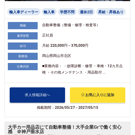
輸入車ディーラー
輸入車
学歴不問
週休2日
昇給・昇格あり
自動車整備（整備・修理・検査等）
職種
正社員
雇用形態
月給 220,000円～370,000円
給与
岡山県岡山市北区
勤務地
■業務内容： ・故障診断・修理 ・車検・12カ月点
仕事内容
検 ・その他メンテナンス ・用品取付 ...
求人情報詳細へ
お気に入りに追加
掲載期間：2026/05/27～2027/05/15
大手カー用品店にて自動車整備！大手企業Grで働く安心
感 ＠神戸垂水店