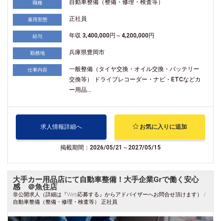
自動車整備（整備・修理・検査等）
職種
正社員
雇用形態
年収 3,400,000円～4,200,000円
給与
兵庫県豊岡市
勤務地
一般整備（タイヤ交換・オイル交換・バッテリー
仕事内容
交換等） ドライブレコーダー・ナビ・ETCなどカ
ー用品...
求人情報詳細へ
お気に入りに追加
掲載期間：2026/05/21～2027/05/15
大手カー用品店にて自動車整備！大手企業Grで働く安心
感 ＠魚住店
非公開求人（詳細は『Web応募する』からアドバイザーへお問合せ頂けます） /
自動車整備（整備・修理・検査等） 正社員