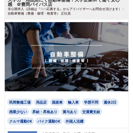
大手カー用品店にて自動車整備！大手企業Grで働く安心
感 ＠豊岡バイパス店
非公開求人（詳細は『Web応募する』からアドバイザーへお問合せ頂けます） /
自動車整備（整備・修理・検査等） 正社員
民間整備工場
用品店
国産車
輸入車
学歴不問
週休2日
残業少ない
昇給・昇格あり
賞与あり
交通費支給
クルマ通勤OK
バイク通勤OK
外国人活躍