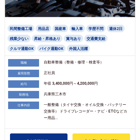
民間整備工場
用品店
国産車
輸入車
学歴不問
週休2日
残業少ない
昇給・昇格あり
賞与あり
交通費支給
クルマ通勤OK
バイク通勤OK
外国人活躍
自動車整備（整備・修理・検査等）
職種
正社員
雇用形態
年収 3,400,000円～4,200,000円
給与
兵庫県三木市
勤務地
一般整備（タイヤ交換・オイル交換・バッテリー
仕事内容
交換等） ドライブレコーダー・ナビ・ETCなどカ
ー用品...