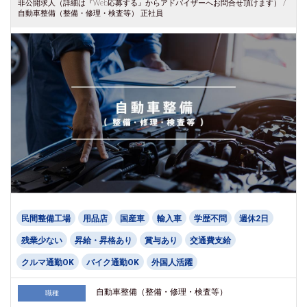
非公開求人（詳細は『Web応募する』からアドバイザーへお問合せ頂けます） /
自動車整備（整備・修理・検査等） 正社員
民間整備工場
用品店
国産車
輸入車
学歴不問
週休2日
残業少ない
昇給・昇格あり
賞与あり
交通費支給
クルマ通勤OK
バイク通勤OK
外国人活躍
自動車整備（整備・修理・検査等）
職種