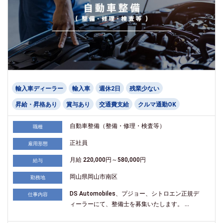
輸入車ディーラー
輸入車
週休2日
残業少ない
昇給・昇格あり
賞与あり
交通費支給
クルマ通勤OK
自動車整備（整備・修理・検査等）
職種
正社員
雇用形態
月給 220,000円～580,000円
給与
岡山県岡山市南区
勤務地
DS Automobiles、プジョー、シトロエン正規デ
仕事内容
ィーラーにて、整備士を募集いたします。 ...