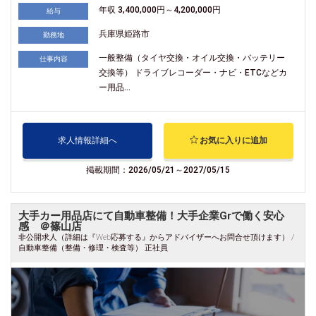
年収 3,400,000円～4,200,000円
給与
兵庫県姫路市
勤務地
一般整備（タイヤ交換・オイル交換・バッテリー
仕事内容
交換等） ドライブレコーダー・ナビ・ETCなどカ
ー用品...
求人情報詳細へ
お気に入りに追加
掲載期間：2026/05/21～2027/05/15
大手カー用品店にて自動車整備！大手企業Grで働く安心
感 ＠篠山店
非公開求人（詳細は『Web応募する』からアドバイザーへお問合せ頂けます） /
自動車整備（整備・修理・検査等） 正社員