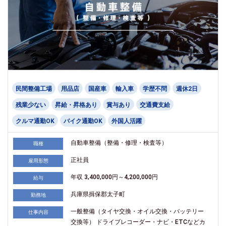
民間整備工場
用品店
国産車
輸入車
学歴不問
週休2日
残業少ない
昇給・昇格あり
賞与あり
交通費支給
クルマ通勤OK
バイク通勤OK
外国人活躍
自動車整備（整備・修理・検査等）
職種
正社員
雇用形態
年収 3,400,000円～4,200,000円
給与
兵庫県揖保郡太子町
勤務地
一般整備（タイヤ交換・オイル交換・バッテリー
仕事内容
交換等） ドライブレコーダー・ナビ・ETCなどカ