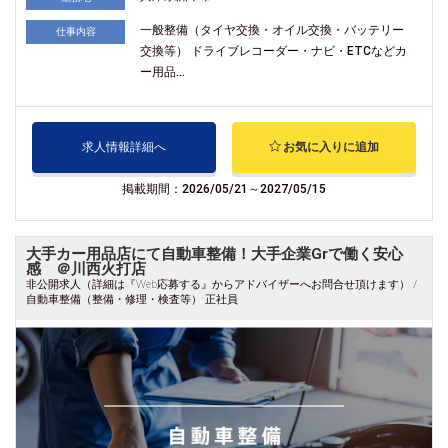
一般整備（タイヤ交換・オイル交換・バッテリー
仕事内容
交換等） ドライブレコーダー・ナビ・ETCなどカ
ー用品...
求人情報詳細へ
お気に入りに追加
掲載期間：2026/05/21～2027/05/15
大手カー用品店にて自動車整備！大手企業Grで働く安心
感 ＠川西火打店
非公開求人（詳細は『Web応募する』からアドバイザーへお問合せ頂けます） /
自動車整備（整備・修理・検査等） 正社員