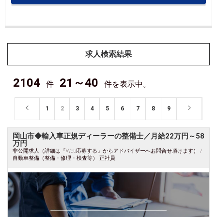
求人検索結果
2104
21～40
件
件を表示中。
1
2
3
4
5
6
7
8
9
岡山市◆輸入車正規ディーラーの整備士／月給22万円～58
万円
非公開求人（詳細は『Web応募する』からアドバイザーへお問合せ頂けます） /
自動車整備（整備・修理・検査等） 正社員