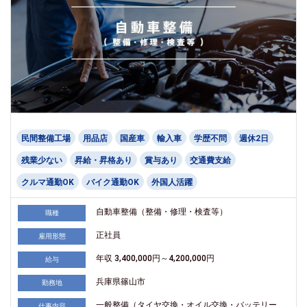
民間整備工場
用品店
国産車
輸入車
学歴不問
週休2日
残業少ない
昇給・昇格あり
賞与あり
交通費支給
クルマ通勤OK
バイク通勤OK
外国人活躍
自動車整備（整備・修理・検査等）
職種
正社員
雇用形態
年収 3,400,000円～4,200,000円
給与
兵庫県篠山市
勤務地
一般整備（タイヤ交換・オイル交換・バッテリー
仕事内容