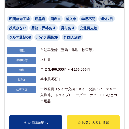
民間整備工場
用品店
国産車
輸入車
学歴不問
週休2日
残業少ない
昇給・昇格あり
賞与あり
交通費支給
クルマ通勤OK
バイク通勤OK
外国人活躍
自動車整備（整備・修理・検査等）
職種
正社員
雇用形態
年収 3,400,000円～4,200,000円
給与
兵庫県明石市
勤務地
一般整備（タイヤ交換・オイル交換・バッテリー
仕事内容
交換等） ドライブレコーダー・ナビ・ETCなどカ
ー用品...
求人情報詳細へ
お気に入りに追加