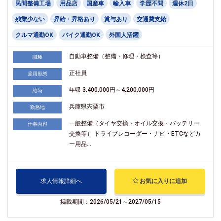
民間整備工場
用品店
国産車
輸入車
学歴不問
週休2日
残業少ない
昇給・昇格あり
賞与あり
交通費支給
クルマ通勤OK
バイク通勤OK
外国人活躍
自動車整備（整備・修理・検査等）
職種
正社員
雇用形態
年収 3,400,000円～4,200,000円
給与
兵庫県宍粟市
勤務地
一般整備（タイヤ交換・オイル交換・バッテリー
仕事内容
交換等） ドライブレコーダー・ナビ・ETCなどカ
ー用品...
求人情報詳細へ
お気に入りに追加
掲載期間：2026/05/21～2027/05/15