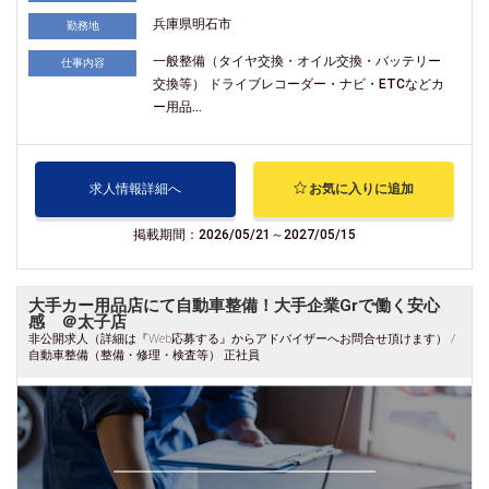
兵庫県明石市
勤務地
一般整備（タイヤ交換・オイル交換・バッテリー
仕事内容
交換等） ドライブレコーダー・ナビ・ETCなどカ
ー用品...
求人情報詳細へ
お気に入りに追加
掲載期間：2026/05/21～2027/05/15
大手カー用品店にて自動車整備！大手企業Grで働く安心
感 ＠太子店
非公開求人（詳細は『Web応募する』からアドバイザーへお問合せ頂けます） /
自動車整備（整備・修理・検査等） 正社員