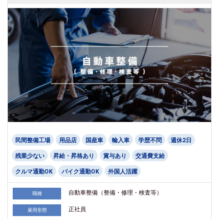
民間整備工場
用品店
国産車
輸入車
学歴不問
週休2日
残業少ない
昇給・昇格あり
賞与あり
交通費支給
クルマ通勤OK
バイク通勤OK
外国人活躍
自動車整備（整備・修理・検査等）
職種
正社員
雇用形態