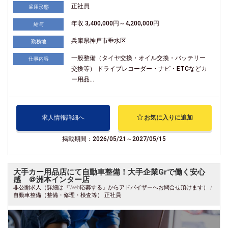
正社員
雇用形態
年収 3,400,000円～4,200,000円
給与
兵庫県神戸市垂水区
勤務地
一般整備（タイヤ交換・オイル交換・バッテリー
仕事内容
交換等） ドライブレコーダー・ナビ・ETCなどカ
ー用品...
求人情報詳細へ
お気に入りに追加
掲載期間：2026/05/21～2027/05/15
大手カー用品店にて自動車整備！大手企業Grで働く安心
感 ＠洲本インター店
非公開求人（詳細は『Web応募する』からアドバイザーへお問合せ頂けます） /
自動車整備（整備・修理・検査等） 正社員