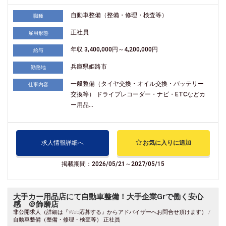
自動車整備（整備・修理・検査等）
職種
正社員
雇用形態
年収 3,400,000円～4,200,000円
給与
兵庫県姫路市
勤務地
一般整備（タイヤ交換・オイル交換・バッテリー
仕事内容
交換等） ドライブレコーダー・ナビ・ETCなどカ
ー用品...
求人情報詳細へ
お気に入りに追加
掲載期間：2026/05/21～2027/05/15
大手カー用品店にて自動車整備！大手企業Grで働く安心
感 ＠飾磨店
非公開求人（詳細は『Web応募する』からアドバイザーへお問合せ頂けます） /
自動車整備（整備・修理・検査等） 正社員