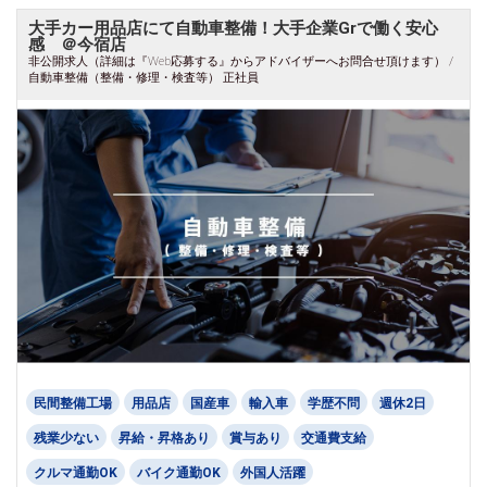
大手カー用品店にて自動車整備！大手企業Grで働く安心
感 ＠今宿店
非公開求人（詳細は『Web応募する』からアドバイザーへお問合せ頂けます） /
自動車整備（整備・修理・検査等） 正社員
民間整備工場
用品店
国産車
輸入車
学歴不問
週休2日
残業少ない
昇給・昇格あり
賞与あり
交通費支給
クルマ通勤OK
バイク通勤OK
外国人活躍