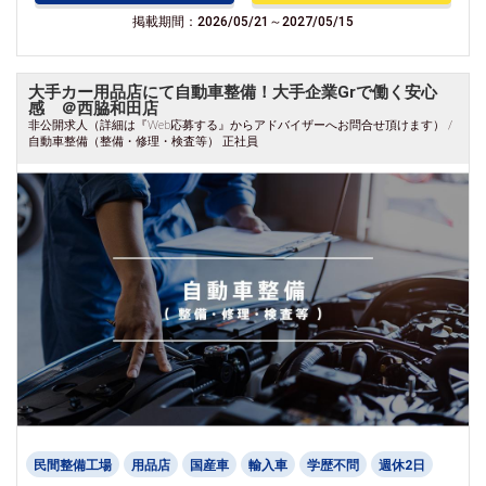
掲載期間：2026/05/21～2027/05/15
大手カー用品店にて自動車整備！大手企業Grで働く安心
感 ＠西脇和田店
非公開求人（詳細は『Web応募する』からアドバイザーへお問合せ頂けます） /
自動車整備（整備・修理・検査等） 正社員
民間整備工場
用品店
国産車
輸入車
学歴不問
週休2日