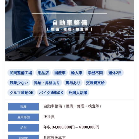
民間整備工場
用品店
国産車
輸入車
学歴不問
週休2日
残業少ない
昇給・昇格あり
賞与あり
交通費支給
クルマ通勤OK
バイク通勤OK
外国人活躍
自動車整備（整備・修理・検査等）
職種
正社員
雇用形態
年収 34,000,000円～4,300,000円
給与
兵庫県洲本市
勤務地