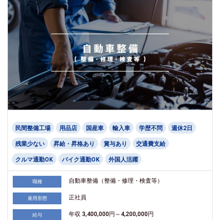
民間整備工場
用品店
国産車
輸入車
学歴不問
週休2日
残業少ない
昇給・昇格あり
賞与あり
交通費支給
クルマ通勤OK
バイク通勤OK
外国人活躍
自動車整備（整備・修理・検査等）
職種
正社員
雇用形態
年収 3,400,000円～4,200,000円
給与