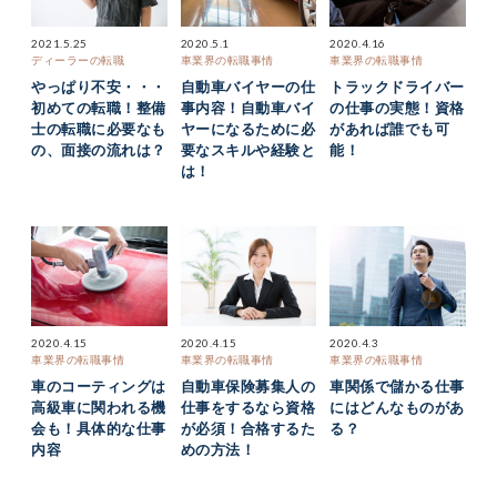
2021.5.25
2020.5.1
2020.4.16
ディーラーの転職
車業界の転職事情
車業界の転職事情
やっぱり不安・・・
自動車バイヤーの仕
トラックドライバー
初めての転職！整備
事内容！自動車バイ
の仕事の実態！資格
士の転職に必要なも
ヤーになるために必
があれば誰でも可
の、面接の流れは？
要なスキルや経験と
能！
は！
2020.4.15
2020.4.15
2020.4.3
車業界の転職事情
車業界の転職事情
車業界の転職事情
車のコーティングは
自動車保険募集人の
車関係で儲かる仕事
高級車に関われる機
仕事をするなら資格
にはどんなものがあ
会も！具体的な仕事
が必須！合格するた
る？
内容
めの方法！