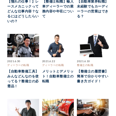
【憧れの仕事！】レ
【整備士転職】輸入
【自動車業界転職】
ースメカニックって
車ディーラーでの業
未経験でもカーディ
どんな仕事内容？な
務内容や年収につい
ーラーの営業はでき
るにはどうしたらい
て
る？
いの？
2021.6.30
2021.6.22
2021.6.10
ディーラーの転職
ディーラーの転職
整備士の転職
【自動車整備工具】
メリットとデメリッ
【整備士の履歴書】
みんなどんなのを使
ト！自動車整備士の
簡単で分かりやすい
ってる？整備士の必
転職
書き方ガイド！
需品！