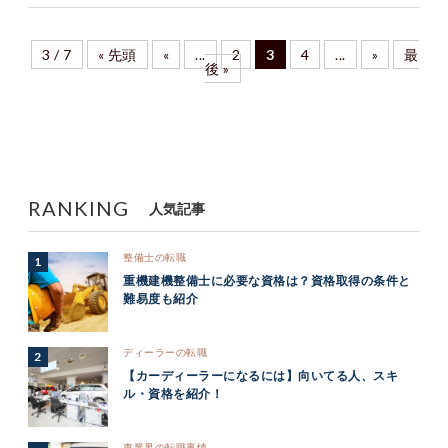
3 / 7
« 先頭
«
...
2
3
4
...
»
最
後 »
RANKING
人気記事
整備士の転職
重機建機整備士に必要な資格は？資格取得の条件と
難易度も紹介
ディーラーの転職
【カーディーラーになるには】向いてる人、スキ
ル・資格を紹介！
車業界の転職事情