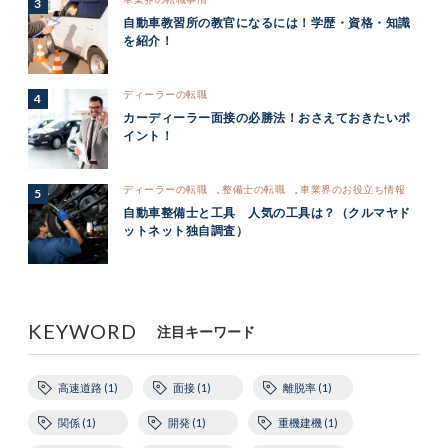
自動車教習所の教官になるには！学歴・資格・知識
を紹介！
ディーラーの転職
カーディーラー面接の必勝法！おさえておきたいポ
イント！
ディーラーの転職
,
整備士の転職
,
車業界のお役立ち情報
自動車整備士と工具 人気の工具は？（クルマヤド
ットネット独自調査）
KEYWORD
注目キーワード
高速道路 (1)
面接 (1)
離脱率 (1)
関係 (1)
開発 (1)
重機建機 (1)